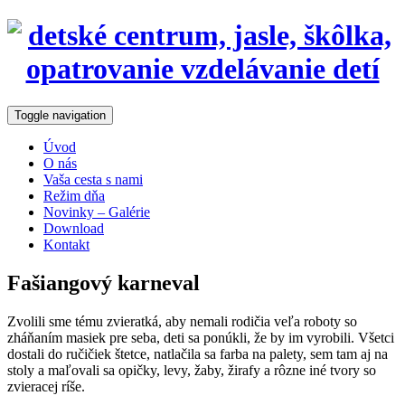
Toggle navigation
Úvod
O nás
Vaša cesta s nami
Režim dňa
Novinky – Galérie
Download
Kontakt
Fašiangový karneval
Zvolili sme tému zvieratká, aby nemali rodičia veľa roboty so
zháňaním masiek pre seba, deti sa ponúkli, že by im vyrobili. Všetci
dostali do ručičiek štetce, natlačila sa farba na palety, sem tam aj na
stoly a maľovali sa opičky, levy, žaby, žirafy a rôzne iné tvory so
zvieracej ríše.