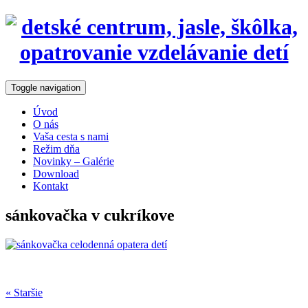
Toggle navigation
Úvod
O nás
Vaša cesta s nami
Režim dňa
Novinky – Galérie
Download
Kontakt
sánkovačka v cukríkove
« Staršie