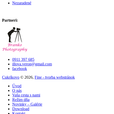
Nezaradené
Partneri:
0911 397 685
illova.veron@gmail.com
facebook
Cukríkovo
© 2026,
Fine - tvorba webstránok
Úvod
O nás
Vaša cesta s nami
Režim dňa
Novinky – Galérie
Download
Kontakt