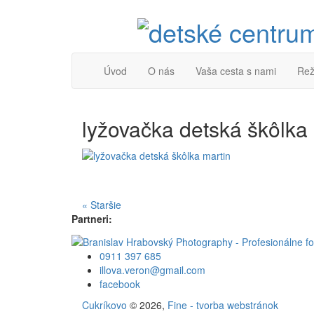
Úvod
O nás
Vaša cesta s nami
Rež
lyžovačka detská škôlka
« Staršie
Partneri:
0911 397 685
illova.veron@gmail.com
facebook
Cukríkovo
© 2026,
Fine - tvorba webstránok