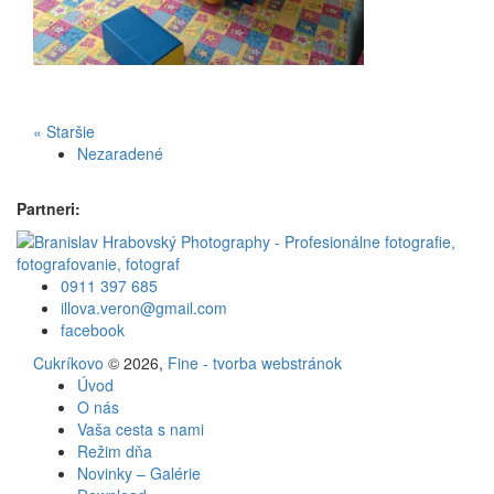
« Staršie
Nezaradené
Partneri:
0911 397 685
illova.veron@gmail.com
facebook
Cukríkovo
© 2026,
Fine - tvorba webstránok
Úvod
O nás
Vaša cesta s nami
Režim dňa
Novinky – Galérie