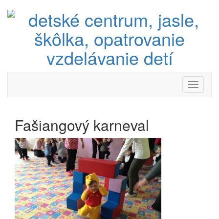
Toggle
navigati
Fašiangový karneval