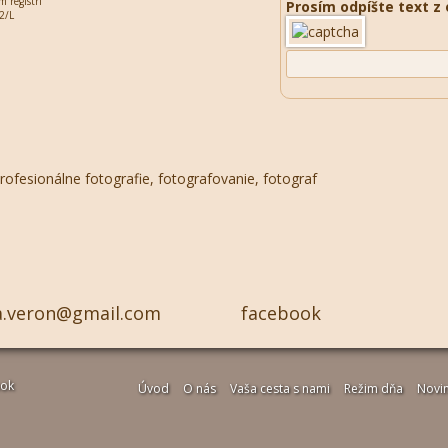
 registri
Prosím odpíšte text z
2/L
va.veron@gmail.com
facebook
nok
Úvod
O nás
Vaša cesta s nami
Režim dňa
Novin