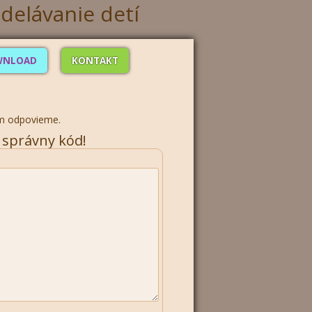
WNLOAD
KONTAKT
ám odpovieme.
ť správny kód!