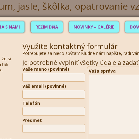
TA S NAMI
REŽIM DŇA
NOVINKY – GALÉRIE
DO
Využite kontaktný formulár
Potrebujete sa niečo spýtať? Kľudne nám napíšte, radi V
 že si
Je potrebné vyplniť všetky údaje a zada
a tak
Vaše meno (povinné)
e.
Vaša správa
Váš email (povinné)
Telefón
Predmet