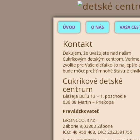
ÚVOD
O NÁS
VAŠA CES
Kontakt
Ďakujem, že uvažujete nad našim
Cukríkovým detským centrom. Veríme,
zvolíte pre Vaše dieťatko to najlepšie 
bude môcť prežiť mnohé šťastné chvíl
Cukríkové detské
centrum
Blažeja Bullu 13 – 1. poschodie
036 08 Martin – Priekopa
Prevádzkovateľ:
BRONCCO, s.r.o.
Záborie 9,03803 Záborie
IČO: 46 450 408, DIČ: 2023391755