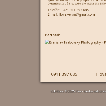
Spoločnosť BRONCCO, s.r.o. je zapísaná v obchodnom
Okresného súdu Žilina, oddiel Sro, vložka číslo 5579
Telefón:
+421 911 397 685
E-mail:
illova.veron@gmail.com
Partneri:
0911 397 685
illo
Cukríkovo
© 2026,
Fine - tvorba webstrá