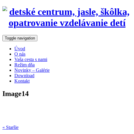
Toggle navigation
Úvod
O nás
Vaša cesta s nami
Režim dňa
Novinky – Galérie
Download
Kontakt
Image14
« Staršie