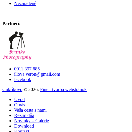
Nezaradené
Partneri:
0911 397 685
illova.veron@gmail.com
facebook
Cukríkovo
© 2026,
Fine - tvorba webstránok
Úvod
O nás
Vaša cesta s nami
Režim dňa
Novinky – Galérie
Download
Kontakt