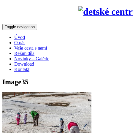
Toggle navigation
Úvod
O nás
Vaša cesta s nami
Režim dňa
Novinky – Galérie
Download
Kontakt
Image35