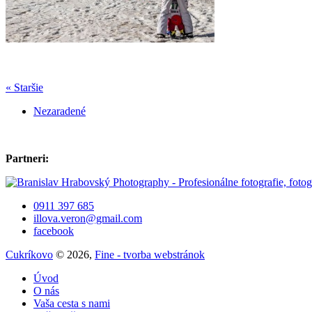
« Staršie
Nezaradené
Partneri:
0911 397 685
illova.veron@gmail.com
facebook
Cukríkovo
© 2026,
Fine - tvorba webstránok
Úvod
O nás
Vaša cesta s nami